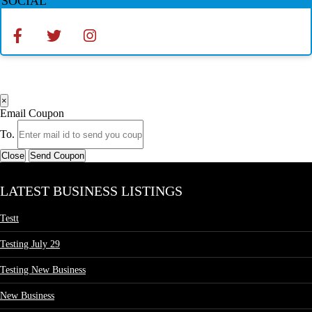
SOCIAL
×
Email Coupon
To.
Close
Send Coupon
LATEST BUSINESS LISTINGS
Testt
Testing July 29
Testing New Business
New Business